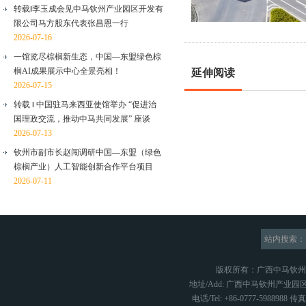
转载‖李玉成会见中马钦州产业园区开发有
限公司马方股东代表张昌恩一行
2026-07-16
一馆览尽棕榈新生态，中国—东盟绿色棕
榈AI成果展示中心全景亮相！
延伸阅读
2026-07-15
转载 ‖ 中国驻马来西亚使馆举办 “促进治
国理政交流，推动中马共同发展” 座谈
2026-07-13
钦州市副市长赵闯调研中国—东盟（绿色
棕榈产业）人工智能创新合作平台项目
2026-07-11
站内搜索：
版权所有：广西中马钦
地址/Add: 广西中马钦州产业园区
电话/Tel: +86-0777-5988988 传