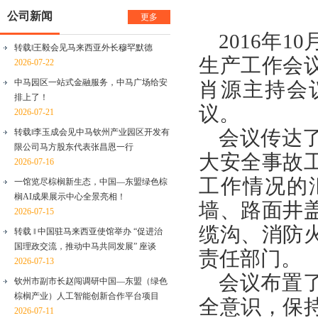
公司新闻
更多
2016年
转载‖王毅会见马来西亚外长穆罕默德
生产工作会
2026-07-22
中马园区一站式金融服务，中马广场给安
肖源主持会
排上了！
议。
2026-07-21
会议传达
转载‖李玉成会见中马钦州产业园区开发有
限公司马方股东代表张昌恩一行
大安全事故
2026-07-16
工作情况的
一馆览尽棕榈新生态，中国—东盟绿色棕
榈AI成果展示中心全景亮相！
墙、路面井
2026-07-15
缆沟、消防
转载 ‖ 中国驻马来西亚使馆举办 “促进治
国理政交流，推动中马共同发展” 座谈
责任部门。
2026-07-13
会议布置
钦州市副市长赵闯调研中国—东盟（绿色
棕榈产业）人工智能创新合作平台项目
全意识，保
2026-07-11