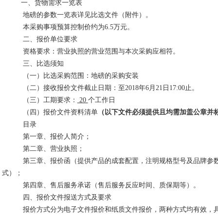
一、货物需求一览表
地磅的参数一览表详见比选文件（附件）。
本采购事项预算控制价约为
6.5
万元。
二、报价单位要求
资格要求：营业执照的营业范围与本次采购应相符。
三、比选须知
（一）比选采购范围：地磅的采购安装
（
二
）接收报价文件截止日期：至
2018
年
6
月
21
日
17:00
止。
（三）工期要求：
20
个工作日
（
四
）报价文件资料清单
（以下文件必须提供且均需加盖公章并
目录
第一章、报价人简介；
第二章、营业执照；
第三章、报价函（提供产品的成套配置，注明规格型号及品牌参
式）；
第四章、售后服务承诺（售后服务反应时间、质保期等）。
四、报价文件报送方式及要求
报价方式分为电子文件报价和纸质文件报价，两种方式均有效，