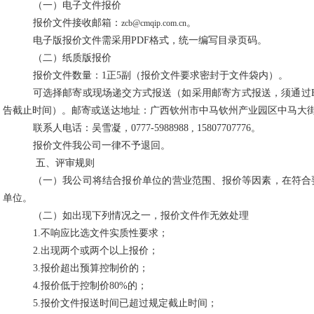
（一）电子文件报价
报价文件接收邮箱：
。
zcb@cmqip.com.cn
电子版报价文件需采用PDF
格式，
统一编写目录页码。
（二）纸质版报价
报价文件数量：
1
正
5
副（报价文件要求密封于文件袋内）。
可选择邮寄或现场递交方式报送（如采用邮寄方式报送，须通过
告截止时间）。
邮寄或送达地址：广西钦州市中马钦州产业园区中马大
联系人电话：吴雪凝，
0777-5988988 , 15807707776
。
报价文件我公司一律不予退回。
五、评审规则
（一）我公司将结合报价单位的
营业范围
、
报价等因素，
在符合
单位。
（二）如出现下列情况之一，报价文件作无效处理
1.
不响应比选文件实质性要求；
2.
出现两个或两个以上报价；
3.
报价超出预算控制价的
；
4.
报价低于控制价
80%
的；
5.
报价文件
报送时间已超过规定截止时间；