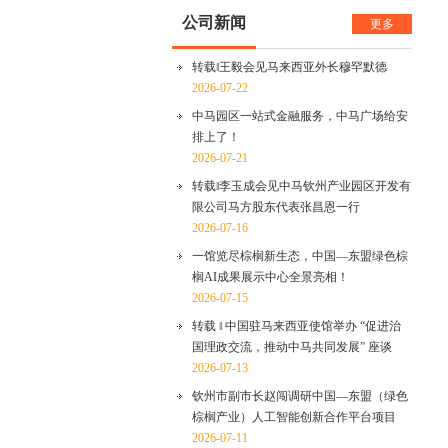
公司新闻
更多
转载‖王毅会见马来西亚外长穆罕默德
2026-07-22
中马园区一站式金融服务，中马广场给安
排上了！
2026-07-21
转载‖李玉成会见中马钦州产业园区开发有
限公司马方股东代表张昌恩一行
2026-07-16
一馆览尽棕榈新生态，中国—东盟绿色棕
榈AI成果展示中心全景亮相！
2026-07-15
转载 ‖ 中国驻马来西亚使馆举办 “促进治
国理政交流，推动中马共同发展” 座谈
2026-07-13
钦州市副市长赵闯调研中国—东盟（绿色
棕榈产业）人工智能创新合作平台项目
2026-07-11