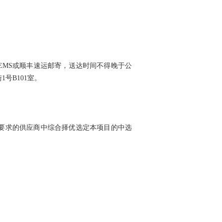
EMS
或顺丰速运邮寄，
送达时间不得晚于公
街
1
号
B101
室。
要求的供应商中
综合择优选定本项目的中选