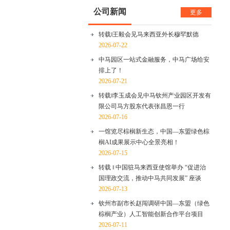
公司新闻
更多
转载‖王毅会见马来西亚外长穆罕默德
2026-07-22
中马园区一站式金融服务，中马广场给安
排上了！
2026-07-21
转载‖李玉成会见中马钦州产业园区开发有
限公司马方股东代表张昌恩一行
2026-07-16
一馆览尽棕榈新生态，中国—东盟绿色棕
榈AI成果展示中心全景亮相！
2026-07-15
转载 ‖ 中国驻马来西亚使馆举办 “促进治
国理政交流，推动中马共同发展” 座谈
2026-07-13
钦州市副市长赵闯调研中国—东盟（绿色
棕榈产业）人工智能创新合作平台项目
2026-07-11