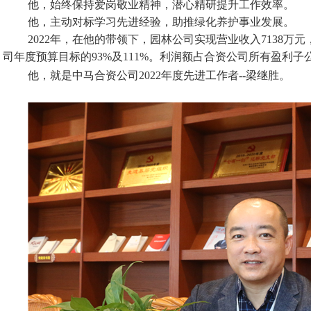
他，始终保持爱岗敬业精神，潜心精研提升工作效率。
他，主动对标学习先进经验，助推绿化养护事业发展。
2022年，在他的带领下，园林公司实现营业收入7138万
司年度预算目标的93%及111%。利润额占合资公司所有盈利子公
他，就是中马合资公司
2022年度先进工作者--梁继胜。