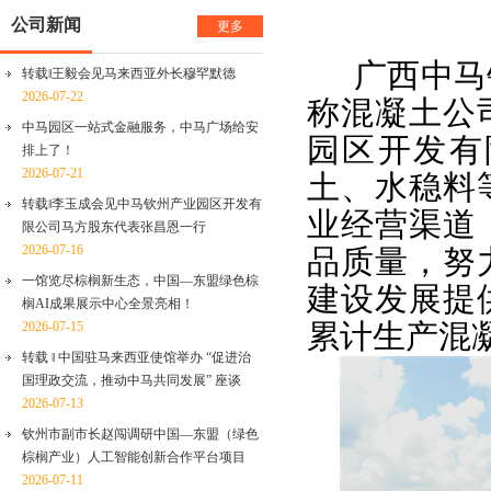
公司新闻
更多
广西中马
转载‖王毅会见马来西亚外长穆罕默德
2026-07-22
称混凝土公
中马园区一站式金融服务，中马广场给安
园区开发有
排上了！
2026-07-21
土、水稳料
转载‖李玉成会见中马钦州产业园区开发有
业经营渠道
限公司马方股东代表张昌恩一行
2026-07-16
品质量，努
一馆览尽棕榈新生态，中国—东盟绿色棕
建设发展提
榈AI成果展示中心全景亮相！
2026-07-15
累计生产混凝
转载 ‖ 中国驻马来西亚使馆举办 “促进治
国理政交流，推动中马共同发展” 座谈
2026-07-13
钦州市副市长赵闯调研中国—东盟（绿色
棕榈产业）人工智能创新合作平台项目
2026-07-11