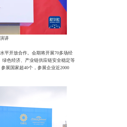
演讲
水平开放合作。会期将开展70多场经
济、绿色经济、产业链供应链安全稳定等
展国家超40个，参展企业近2000