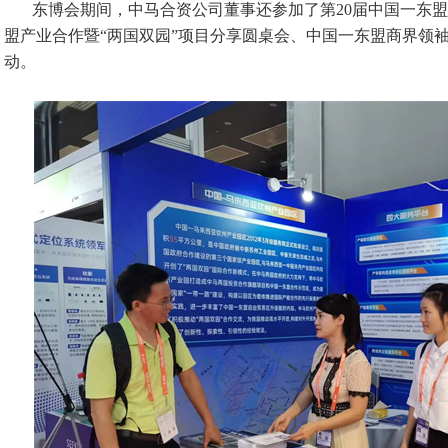
东博会期间，中马合资公司董事还参加了第20届中国一东盟博
盟产业合作暨“两国双园”项目分享圆桌会、中国一东盟商界领袖
动。