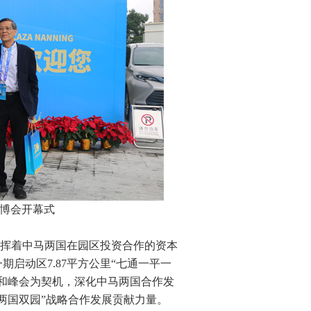
博会开幕式
挥着中马两国在园区投资合作的资本
启动区7.87平方公里“七通一平一
会和峰会为契机，深化中马两国合作发
两国双园”战略合作发展贡献力量。