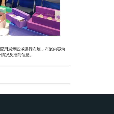
应用展示区域进行布展，布展内容为
介情况及招商信息。