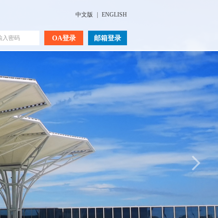
中文版
|
ENGLISH