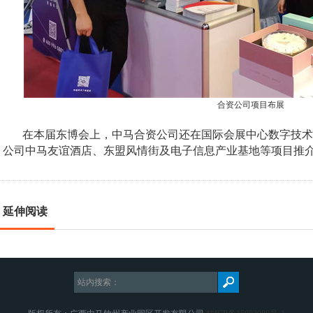
合资公司项
目布展
在本届东博会上，中马合资公司还在国际会展中心数字技术
公司中马友谊酒店、东盟风情街及电子信息产业基地等项目推
延伸阅读
站内搜索：