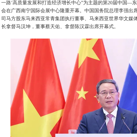
一路’高质量发展和打造经济增长中心”为主题的第20届中国—
会在广西南宁国际会展中心隆重开幕。中国国务院总理李强出
司马方股东马来西亚常青集团执行董事、马来西亚世界华文媒
长拿督马汉坤，董事蔡天佑、拿督陈汉霖出席开幕式。