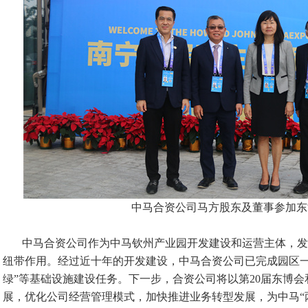
中马合资公司马方股东及董事参加东
中马合资公司作为中马钦州产业园开发建设和运营主体，发
纽带作用。经过近十年的开发建设，中马合资公司已完成园区一期
绿”等基础设施建设任务。下一步，合资公司将以第20届东博
展，优化公司经营管理模式，加快推进业务转型发展，为中马“