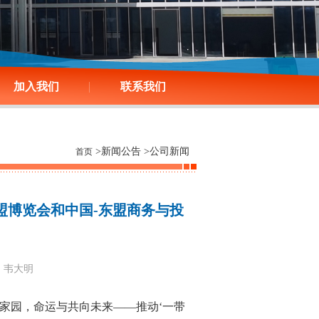
加入我们
联系我们
>新闻公告 >公司新闻
首页
盟博览会和中国-东盟商务与投
来源：韦大明
建家园，命运与共向未来——推动‘一带