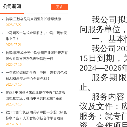
公司新闻
更多
我公司拟
转载‖王毅会见马来西亚外长穆罕默德
2026-07-22
问服务单位
中马园区一站式金融服务，中马广场给安
一、基本
排上了！
2026-07-21
我公司
20
转载‖李玉成会见中马钦州产业园区开发有
15
日到期，
限公司马方股东代表张昌恩一行
2026-07-16
20
24
—
20
26
一馆览尽棕榈新生态，中国—东盟绿色棕
服务期
榈AI成果展示中心全景亮相！
2026-07-15
止。
转载 ‖ 中国驻马来西亚使馆举办 “促进治
服务内容
国理政交流，推动中马共同发展” 座谈
议及文件；
2026-07-13
钦州市副市长赵闯调研中国—东盟（绿色
服务；就专
棕榈产业）人工智能创新合作平台项目
资、合作项
2026-07-11