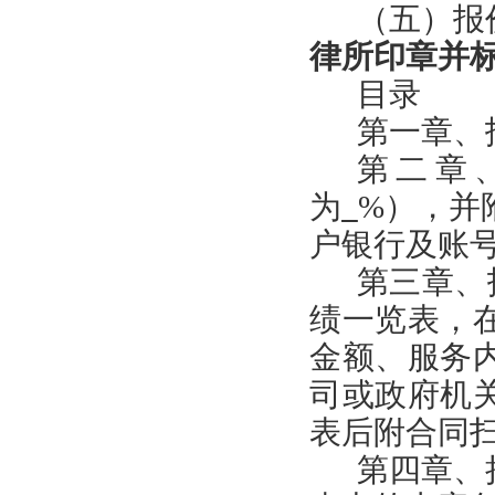
（
五
）报
律所印章
并
目录
第一章、
第
二
章
为
%
），并
户银行及账
第
三
章、
绩
一览表，
金额
、
服务
司或政府机
表后附合同
第
四
章、