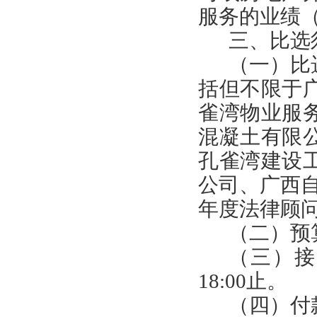
服务的业绩
三
、比选
（一）比
括但不限于
雀湾物业服
混凝土有限
孔雀湾
建设
公司、广西
年度法律顾
（二）预
（
三
）接
1
8
:
0
0
止。
（
四
）
付