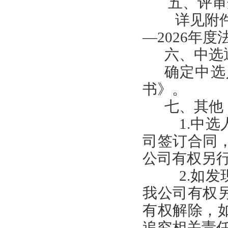
五
、评审
详见附
—
2026
年度
六
、中选
确定中选
书》。
七
、其他
1.
中选
司签订合同
公司有权另
2.
如发
我公司有权
有权解除，
追究相关责