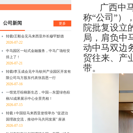
广西中马钦
称“公司”
公司新闻
更多
院批复设立
局，肩负中
转载‖王毅会见马来西亚外长穆罕默德
2026-07-22
动中马双边
中马园区一站式金融服务，中马广场给安
贸往来、产
排上了！
2026-07-21
带。
转载‖李玉成会见中马钦州产业园区开发有
限公司马方股东代表张昌恩一行
2026-07-16
一馆览尽棕榈新生态，中国—东盟绿色棕
榈AI成果展示中心全景亮相！
2026-07-15
转载 ‖ 中国驻马来西亚使馆举办 “促进治
国理政交流，推动中马共同发展” 座谈
2026-07-13