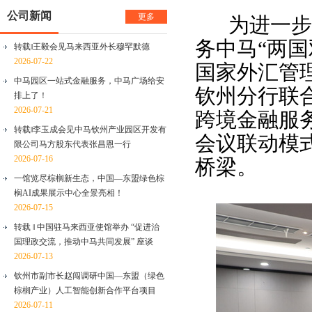
公司新闻
更多
为进一步
务中马“两国
转载‖王毅会见马来西亚外长穆罕默德
2026-07-22
国家外汇管
中马园区一站式金融服务，中马广场给安
钦州分行联
排上了！
2026-07-21
跨境金融服
转载‖李玉成会见中马钦州产业园区开发有
会议联动模
限公司马方股东代表张昌恩一行
2026-07-16
桥梁。
一馆览尽棕榈新生态，中国—东盟绿色棕
榈AI成果展示中心全景亮相！
2026-07-15
转载 ‖ 中国驻马来西亚使馆举办 “促进治
国理政交流，推动中马共同发展” 座谈
2026-07-13
钦州市副市长赵闯调研中国—东盟（绿色
棕榈产业）人工智能创新合作平台项目
2026-07-11