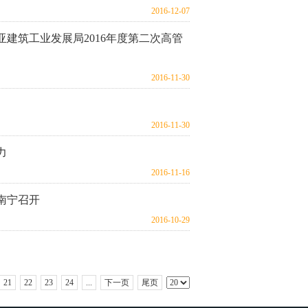
2016-12-07
建筑工业发展局2016年度第二次高管
2016-11-30
2016-11-30
力
2016-11-16
南宁召开
2016-10-29
21
22
23
24
...
下一页
尾页