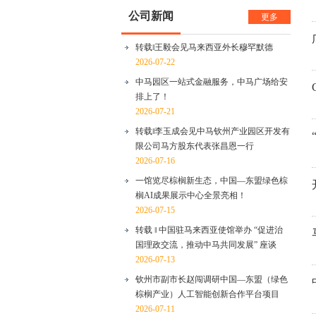
公司新闻
更多
转载‖王毅会见马来西亚外长穆罕默德
2026-07-22
中马园区一站式金融服务，中马广场给安
排上了！
2026-07-21
转载‖李玉成会见中马钦州产业园区开发有
限公司马方股东代表张昌恩一行
2026-07-16
一馆览尽棕榈新生态，中国—东盟绿色棕
榈AI成果展示中心全景亮相！
2026-07-15
转载 ‖ 中国驻马来西亚使馆举办 “促进治
国理政交流，推动中马共同发展” 座谈
2026-07-13
钦州市副市长赵闯调研中国—东盟（绿色
棕榈产业）人工智能创新合作平台项目
2026-07-11