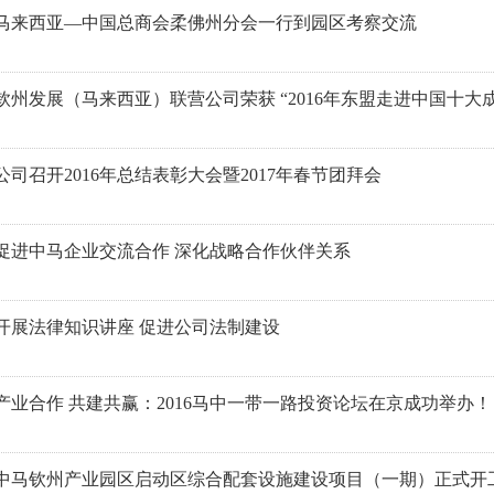
马来西亚—中国总商会柔佛州分会一行到园区考察交流
钦州发展（马来西亚）联营公司荣获 “2016年东盟走进中国十大
公司召开2016年总结表彰大会暨2017年春节团拜会
促进中马企业交流合作 深化战略合作伙伴关系
开展法律知识讲座 促进公司法制建设
产业合作 共建共赢：2016马中一带一路投资论坛在京成功举办！
中马钦州产业园区启动区综合配套设施建设项目（一期）正式开