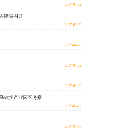
2017-05-22
吉隆坡召开
2017-05-02
2017-04-28
2017-03-22
2017-03-20
中马钦州产业园区考察
2017-03-17
2017-03-16