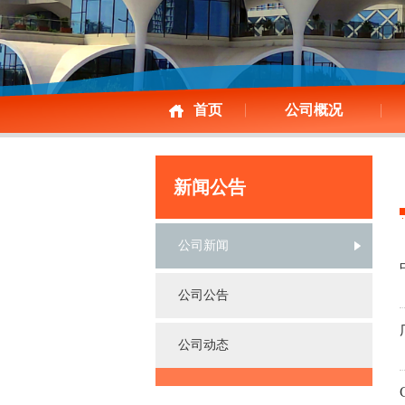
首页
公司概况
新闻公告
公司新闻
公司公告
公司动态