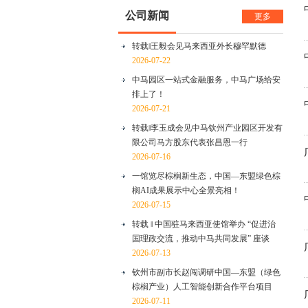
公司新闻
更多
转载‖王毅会见马来西亚外长穆罕默德
2026-07-22
中马园区一站式金融服务，中马广场给安
排上了！
2026-07-21
转载‖李玉成会见中马钦州产业园区开发有
限公司马方股东代表张昌恩一行
2026-07-16
一馆览尽棕榈新生态，中国—东盟绿色棕
榈AI成果展示中心全景亮相！
2026-07-15
转载 ‖ 中国驻马来西亚使馆举办 “促进治
国理政交流，推动中马共同发展” 座谈
2026-07-13
钦州市副市长赵闯调研中国—东盟（绿色
棕榈产业）人工智能创新合作平台项目
2026-07-11