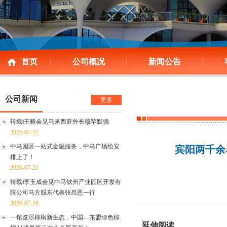
首页
公司概况
新闻公告
公司新闻
更多
转载‖王毅会见马来西亚外长穆罕默德
2026-07-22
中马园区一站式金融服务，中马广场给安
宾阳两千余
排上了！
2026-07-21
转载‖李玉成会见中马钦州产业园区开发有
限公司马方股东代表张昌恩一行
2026-07-16
一馆览尽棕榈新生态，中国—东盟绿色棕
延伸阅读