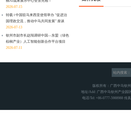
榈AI成果展示中心全景亮相！
2026-07-15
转载 ‖ 中国驻马来西亚使馆举办 “促进治
国理政交流，推动中马共同发展” 座谈
2026-07-13
钦州市副市长赵闯调研中国—东盟（绿色
棕榈产业）人工智能创新合作平台项目
2026-07-11
站内搜索：
版权所有：广西中马钦
地址/Add: 广西中马钦州产业园区
电话/Tel: +86-0777-5988988 传