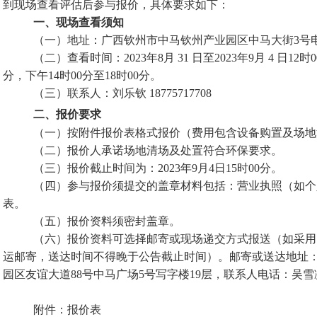
到现场查看评估后参与报价，具体要求如下：
一、现场查看须知
（一）地址：广西钦州市中马钦州产业园区中马大街3号
（二）查看时间：2023年8月 31 日至2023年9月 4 日12
分，下午14时00分至18时00分。
（三）联系人：刘乐钦 18775717708
二、报价要求
（一）按附件报价表格式报价（费用包含设备购置及场地
（二）报价人承诺场地清场及处置符合环保要求。
（三）报价截止时间为：2023年9月4日15时00分。
（四）参与报价须提交的盖章材料包括：营业执照（如个
表。
（五）报价资料须密封盖章。
（六）报价资料可选择邮寄或现场递交方式报送（如采用
运邮寄，送达时间不得晚于公告截止时间）。邮寄或送达地址
园区友谊大道88号中马广场5号写字楼19层，联系人电话：吴雪凝，0777
附件：
报价表