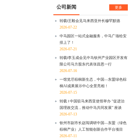
公司新闻
更多
转载‖王毅会见马来西亚外长穆罕默德
2026-07-22
中马园区一站式金融服务，中马广场给安
排上了！
2026-07-21
转载‖李玉成会见中马钦州产业园区开发有
限公司马方股东代表张昌恩一行
2026-07-16
一馆览尽棕榈新生态，中国—东盟绿色棕
榈AI成果展示中心全景亮相！
2026-07-15
转载 ‖ 中国驻马来西亚使馆举办 “促进治
国理政交流，推动中马共同发展” 座谈
2026-07-13
钦州市副市长赵闯调研中国—东盟（绿色
棕榈产业）人工智能创新合作平台项目
2026-07-11