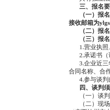
三、报名要
（
一
）
报名
接收邮箱为
ylg
（
二
）
报名
（
三
）
报名
1.
营业执照
2.
承诺书（
3.
企业近三
合同名称、合
4.
参与谈判
四、谈判须
（
一
）
谈判
（
二
）
现场