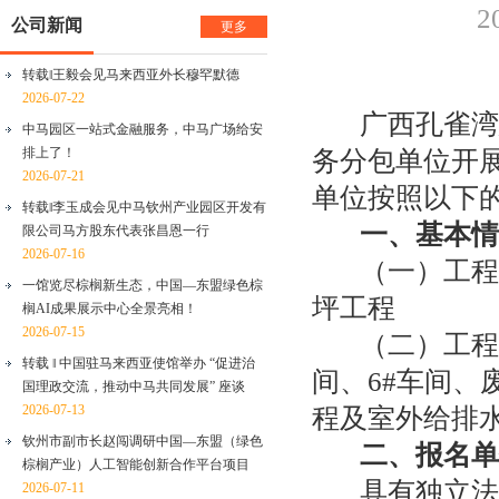
2
公司新闻
更多
转载‖王毅会见马来西亚外长穆罕默德
2026-07-22
广西
孔雀湾
中马园区一站式金融服务，中马广场给安
排上了！
务分包
单位开
2026-07-21
单位按照以下
转载‖李玉成会见中马钦州产业园区开发有
一、基本情
限公司马方股东代表张昌恩一行
2026-07-16
（
一
）
工程
一馆览尽棕榈新生态，中国—东盟绿色棕
坪工程
榈AI成果展示中心全景亮相！
2026-07-15
（
二
）
工程
转载 ‖ 中国驻马来西亚使馆举办 “促进治
间、
6#
车间、
国理政交流，推动中马共同发展” 座谈
2026-07-13
程及室外给排
钦州市副市长赵闯调研中国—东盟（绿色
二、报名
单
棕榈产业）人工智能创新合作平台项目
具有独立法
2026-07-11