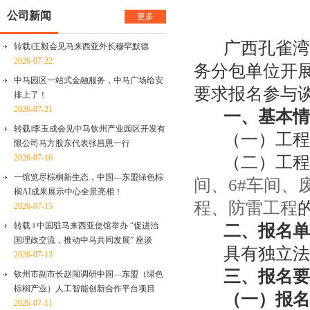
公司新闻
更多
广西
孔雀湾
转载‖王毅会见马来西亚外长穆罕默德
2026-07-22
务分包
单位开
中马园区一站式金融服务，中马广场给安
要求报名参与
排上了！
2026-07-21
一、基本情
转载‖李玉成会见中马钦州产业园区开发有
（
一
）
工程
限公司马方股东代表张昌恩一行
（
二
）
工
程
2026-07-16
一馆览尽棕榈新生态，中国—东盟绿色棕
间、
6#
车间、
榈AI成果展示中心全景亮相！
程、防雷工程
2026-07-15
转载 ‖ 中国驻马来西亚使馆举办 “促进治
二、报名
单
国理政交流，推动中马共同发展” 座谈
具有独立法
2026-07-13
三、报名要
钦州市副市长赵闯调研中国—东盟（绿色
棕榈产业）人工智能创新合作平台项目
（
一
）
报名
2026-07-11