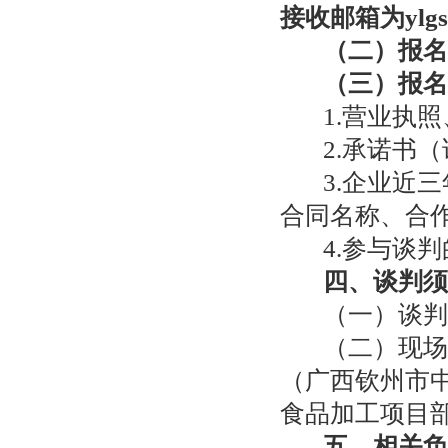
接收邮箱为
ylg
（
二
）
报名
（
三
）
报名
1.
营业执照
2.
承诺书（
3.
企业近三
合同名称、合
4.
参与谈判
四、谈判须
（
一
）
谈判
（
二
）
现场
（广西钦州市
食品加工项目
五、相关负